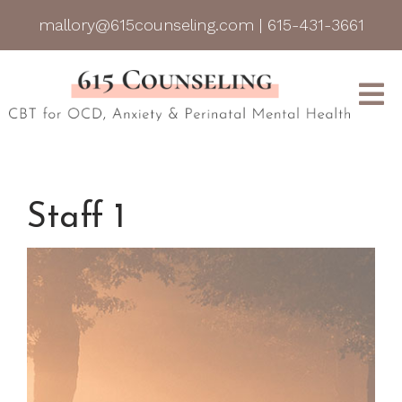
mallory@615counseling.com
|
615-431-3661
Staff 1